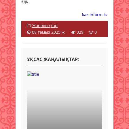
еді.
kaz.inform.kz
Жаңалықтар
08 тамыз 2025 ж.
329
0
ҰҚСАС ЖАҢАЛЫҚТАР: