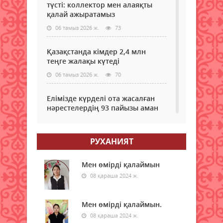
түсті: коллектор мен алаяқты
қалай ажыратамыз
06 тамыз 2026 ж.
73
Қазақстанда кімдер 2,4 млн
теңге жалақы күтеді
06 тамыз 2026 ж.
70
Елімізде күрделі ота жасалған
нәрестелердің 93 пайызы аман
қалып жатыр – ДСМ
06 тамыз 2026 ж.
65
РУХАНИЯТ
Еріктілер еңбегі бағаланады:
ЖОО-ға қабылдауда ескеріледі
Мен өмірді қалаймын
08 қараша 2024 ж.
06 тамыз 2026 ж.
70
Enbek.kz: Қазақстанда жұмыс
Мен өмірді қалаймын.
іздеушілер саны өсіп жатыр
08 қараша 2024 ж.