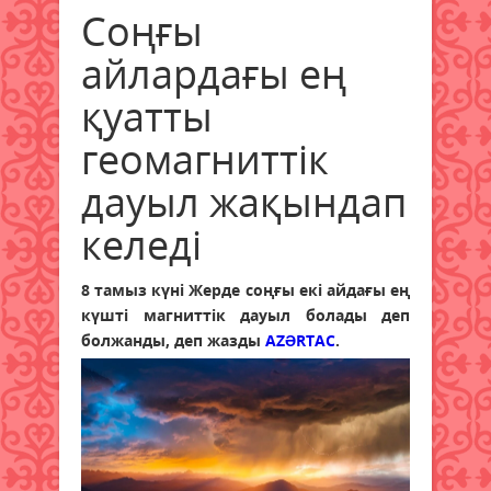
Соңғы
айлардағы ең
қуатты
геомагниттік
дауыл жақындап
келеді
8 тамыз күні Жерде соңғы екі айдағы ең
күшті магниттік дауыл болады деп
болжанды, деп жазды
AZƏRTAC
.