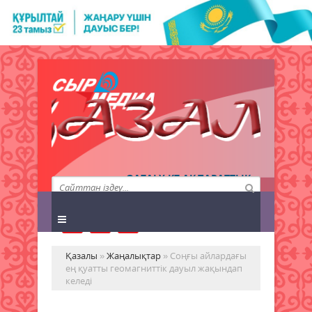
QAZALY.KZ АҚПАРАТТЫҚ
АГЕНТТІГІ
Қазалы
»
Жаңалықтар
» Соңғы айлардағы
ең қуатты геомагниттік дауыл жақындап
келеді