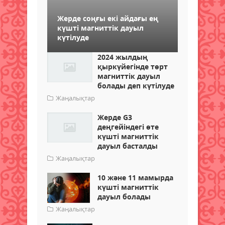
Жерде соңғы екі айдағы ең
күшті магниттік дауыл
күтілуде
2024 жылдың
қыркүйегінде төрт
магниттік дауыл
болады деп күтілуде
Жаңалықтар
Жерде G3
деңгейіндегі өте
күшті магниттік
дауыл басталды
Жаңалықтар
10 және 11 мамырда
күшті магниттік
дауыл болады
Жаңалықтар