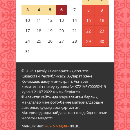
бірнеше өңірінде ауа райына
байланысты ескерту жасалды
3
4
5
6
7
8
9
06 тамыз 2026 ж.
75
10
11
12
13
14
15
16
Бұршақ, дауыл: Еліміздің 16
17
18
19
20
21
22
23
өңірінде дауылды ескерту
жарияланды
24
25
26
27
28
29
30
06 тамыз 2026 ж.
77
31
6 тамызға валюта бағамы
06 тамыз 2026 ж.
75
© 2026. Qazaly.kz ақпараттық агенттігі.
Қазақстан Республикасы Ақпарат және
Қоғамдық даму министрлігі, Ақпарат
Синоптиктер Қазақстанның екі
комитетінің тіркеу туралы № KZ21VPY00052419
қаласында ауа сапасы
куәлігі 21.07.2022 жылы берілген.
нашарлауы мүмкін екенін
® Агенттік сайтында жарияланған барлық
ескертті
мақалалар мен фото-бейне материалдардың
06 тамыз 2026 ж.
75
авторлық құқықтары қорғалған.
Материалдарды пайдаланған жағдайда сілтеме
жасалуы міндетті.
Қазақстандықтар тамызда ең
Меншік иесі:
жарқын жұлдыз жаууын
«Сыр медиа»
ЖШС.