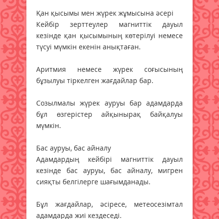
Қан қысымы мен жүрек жұмысына әсері
Кейбір зерттеулер магниттік дауыл
кезінде қан қысымының көтерілуі немесе
түсуі мүмкін екенін анықтаған.
Аритмия немесе жүрек соғысының
бұзылуы тіркелген жағдайлар бар.
Созылмалы жүрек ауруы бар адамдарда
бұл өзгерістер айқынырақ байқалуы
мүмкін.
Бас ауруы, бас айналу
Адамдардың кейбірі магниттік дауыл
кезінде бас ауруы, бас айналу, мигрен
сияқты белгілерге шағымданады.
Бұл жағдайлар, әсіресе, метеосезімтал
адамдарда жиі кездеседі.