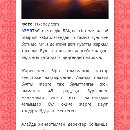
Фото:
Pixabay.com
AZƏRTAC
шетелдік БАҚ-қа сілтеме жасай
отырып хабарлағандай, 5 тамыз күні Күн
бетінде М4.4 деңгейіндегі қуатты жарқыл
тіркелді. Бұл – ең жоғары деңгейге жақын,
алдынғы қатардағы деңгейдегі жарқыл.
Жарқылмен бірге плазмалық заттар
кеңістікке лақтырылған. Алайда плазма
бұлты Жерге тіке бағытталған жоқ,
шамамен 45 градусқа бұрышпен
жанамалай ұшып өтті. Бастапқыда
ғалымдар бұл оқиға Жерге қауіп
төндірмейді деп есептеген.
Алайда жаңартылған деректер бойынша,