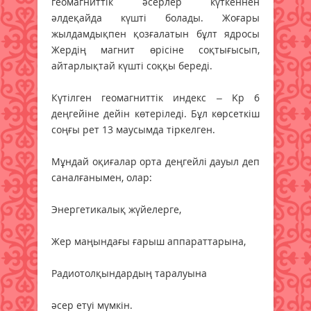
геомагниттік әсерлер күткеннен
әлдеқайда күшті болады. Жоғары
жылдамдықпен қозғалатын бұлт ядросы
Жердің магнит өрісіне соқтығысып,
айтарлықтай күшті соққы береді.
Күтілген геомагниттік индекс – Kp 6
деңгейіне дейін көтеріледі. Бұл көрсеткіш
соңғы рет 13 маусымда тіркелген.
Мұндай оқиғалар орта деңгейлі дауыл деп
саналғанымен, олар:
Энергетикалық жүйелерге,
Жер маңындағы ғарыш аппараттарына,
Радиотолқындардың таралуына
әсер етуі мүмкін.