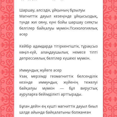
Шаршау, әлсіздік, ұйқының бұзылуы
Магниттік дауыл кезеңінде ұйқысыздық,
түнде жиі ояну, күні бойы шаршау сияқты
белгілер байқалуы мүмкін.Психологиялық
әсер
Кейбір адамдарда тітіркенгіштік, тұрақсыз
көңіл-күй, алаңдаушылық немесе тіпті
депрессиялық белгілер күшеюі мүмкін.
Иммундық жүйеге әсер
Ұзақ мерзімді геомагниттік белсенділік
кезінде иммундық жүйенің тежелуі
байқалуы мүмкін — бұл вирустық
ауруларға бейімділікті арттырады.
Бұған дейін ең күшті магниттік дауыл биыл
шілде айында байқалатыны болжанған