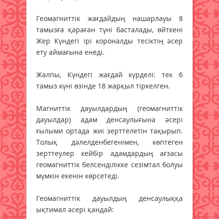
Геомагниттік жағдайдың нашарлауы 8
тамызға қараған түні басталады, өйткені
Жер Күндегі ірі короналды тесіктің әсер
ету аймағына енеді.
Жалпы, Күндегі жағдай күрделі: тек 6
тамыз күні өзінде 18 жарқыл тіркелген.
Магниттік дауылдардың (геомагниттік
дауылдар) адам денсаулығына әсері
ғылыми ортада жиі зерттелетін тақырып.
Толық дәлелденбегенімен, көптеген
зерттеулер кейбір адамдардың ағзасы
геомагниттік белсенділікке сезімтал болуы
мүмкін екенін көрсетеді.
Геомагниттік дауылдың денсаулыққа
ықтимал әсері қандай: