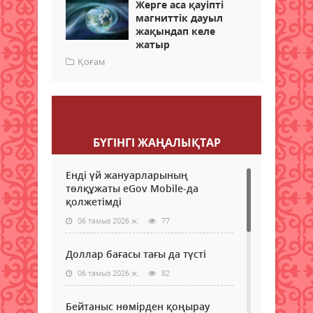
Жерге аса қауіпті
магниттік дауыл
жақындап келе
жатыр
Қоғам
Пікір қалдыру
БҮГІНГI ЖАҢАЛЫҚТАР
Енді үй жануарларының
төлқұжаты eGov Mobile-да
қолжетімді
06 тамыз 2026 ж.
77
Доллар бағасы тағы да түсті
06 тамыз 2026 ж.
82
Бейтаныс нөмірден қоңырау